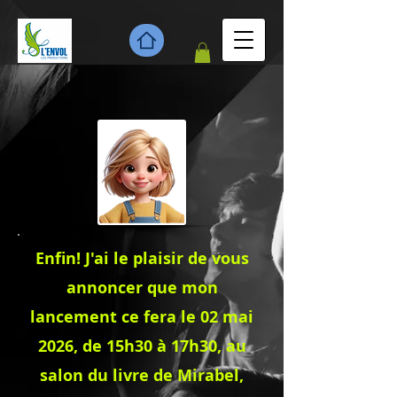
Enfin! J'ai le plaisir de vous
annoncer que mon
lancement ce fera le 02 mai
2026, de 15h30 à 17h30, au
salon du livre de Mirabel,