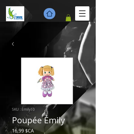
SKU : Émily10
Poupée Émily
Prix
16,99 $CA