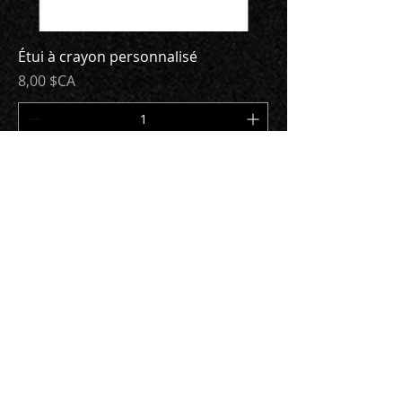
Étui à crayon personnalisé
Prix
8,00 $CA
Ajouter au panier